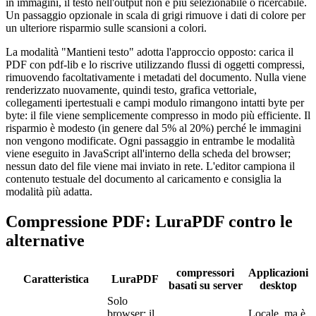
in immagini, il testo nell'output non è più selezionabile o ricercabile.
Un passaggio opzionale in scala di grigi rimuove i dati di colore per
un ulteriore risparmio sulle scansioni a colori.
La modalità "Mantieni testo" adotta l'approccio opposto: carica il
PDF con pdf-lib e lo riscrive utilizzando flussi di oggetti compressi,
rimuovendo facoltativamente i metadati del documento. Nulla viene
renderizzato nuovamente, quindi testo, grafica vettoriale,
collegamenti ipertestuali e campi modulo rimangono intatti byte per
byte: il file viene semplicemente compresso in modo più efficiente. Il
risparmio è modesto (in genere dal 5% al ​​20%) perché le immagini
non vengono modificate. Ogni passaggio in entrambe le modalità
viene eseguito in JavaScript all'interno della scheda del browser;
nessun dato del file viene mai inviato in rete. L'editor campiona il
contenuto testuale del documento al caricamento e consiglia la
modalità più adatta.
Compressione PDF: LuraPDF contro le
alternative
compressori
Applicazioni
Caratteristica
LuraPDF
basati su server
desktop
Solo
browser: il
Locale, ma è