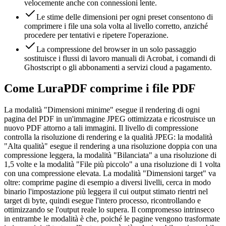
velocemente anche con connessioni lente.
Le stime delle dimensioni per ogni preset consentono di
comprimere i file una sola volta al livello corretto, anziché
procedere per tentativi e ripetere l'operazione.
La compressione del browser in un solo passaggio
sostituisce i flussi di lavoro manuali di Acrobat, i comandi di
Ghostscript o gli abbonamenti a servizi cloud a pagamento.
Come LuraPDF comprime i file PDF
La modalità "Dimensioni minime" esegue il rendering di ogni
pagina del PDF in un'immagine JPEG ottimizzata e ricostruisce un
nuovo PDF attorno a tali immagini. Il livello di compressione
controlla la risoluzione di rendering e la qualità JPEG: la modalità
"Alta qualità" esegue il rendering a una risoluzione doppia con una
compressione leggera, la modalità "Bilanciata" a una risoluzione di
1,5 volte e la modalità "File più piccolo" a una risoluzione di 1 volta
con una compressione elevata. La modalità "Dimensioni target" va
oltre: comprime pagine di esempio a diversi livelli, cerca in modo
binario l'impostazione più leggera il cui output stimato rientri nel
target di byte, quindi esegue l'intero processo, ricontrollando e
ottimizzando se l'output reale lo supera. Il compromesso intrinseco
in entrambe le modalità è che, poiché le pagine vengono trasformate