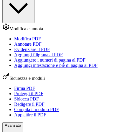
Modifica e annota
Modifica PDF
Annotare PDF
Evidenziare il PDF
Aggiungi filigrana al PDF
Aggiungere i numeri di pagina al PDF
Aggiungi intestazione e piè di pagina al PDF
Sicurezza e moduli
Firma PDF
Proteggi il PDF
Sblocca PDF
Redigere il PDF
Compila il modulo PDF
Appiattire il PDF
Avanzato