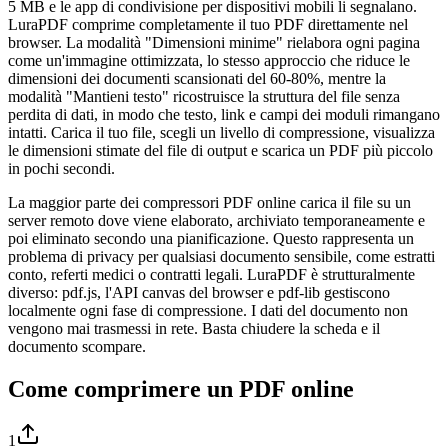
5 MB e le app di condivisione per dispositivi mobili li segnalano.
LuraPDF comprime completamente il tuo PDF direttamente nel
browser. La modalità "Dimensioni minime" rielabora ogni pagina
come un'immagine ottimizzata, lo stesso approccio che riduce le
dimensioni dei documenti scansionati del 60-80%, mentre la
modalità "Mantieni testo" ricostruisce la struttura del file senza
perdita di dati, in modo che testo, link e campi dei moduli rimangano
intatti. Carica il tuo file, scegli un livello di compressione, visualizza
le dimensioni stimate del file di output e scarica un PDF più piccolo
in pochi secondi.
La maggior parte dei compressori PDF online carica il file su un
server remoto dove viene elaborato, archiviato temporaneamente e
poi eliminato secondo una pianificazione. Questo rappresenta un
problema di privacy per qualsiasi documento sensibile, come estratti
conto, referti medici o contratti legali. LuraPDF è strutturalmente
diverso: pdf.js, l'API canvas del browser e pdf-lib gestiscono
localmente ogni fase di compressione. I dati del documento non
vengono mai trasmessi in rete. Basta chiudere la scheda e il
documento scompare.
Come comprimere un PDF online
1