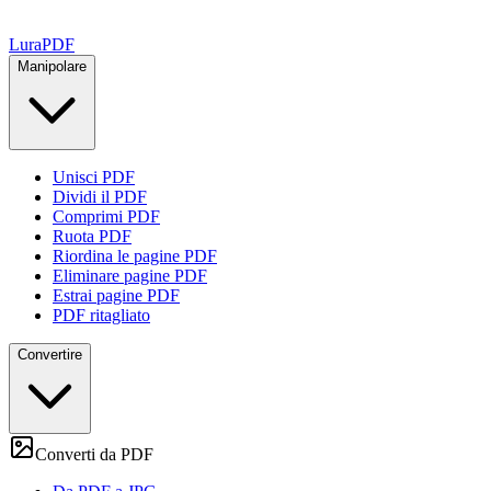
Lura
PDF
Manipolare
Unisci PDF
Dividi il PDF
Comprimi PDF
Ruota PDF
Riordina le pagine PDF
Eliminare pagine PDF
Estrai pagine PDF
PDF ritagliato
Convertire
Converti da PDF