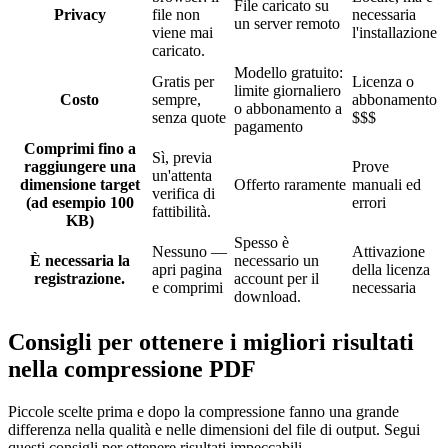
File caricato su
Privacy
file non
necessaria
un server remoto
viene mai
l'installazione
caricato.
Modello gratuito:
Gratis per
Licenza o
limite giornaliero
Costo
sempre,
abbonamento
o abbonamento a
senza quote
$$$
pagamento
Comprimi fino a
Sì, previa
raggiungere una
Prove
un'attenta
dimensione target
Offerto raramente
manuali ed
verifica di
(ad esempio 100
errori
fattibilità.
KB)
Spesso è
Nessuno —
Attivazione
È necessaria la
necessario un
apri pagina
della licenza
registrazione.
account per il
e comprimi
necessaria
download.
Consigli per ottenere i migliori risultati
nella compressione PDF
Piccole scelte prima e dopo la compressione fanno una grande
differenza nella qualità e nelle dimensioni del file di output. Segui
questi consigli per ottenere risultati impeccabili.