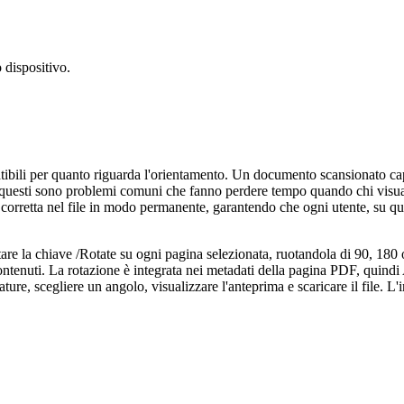
o dispositivo.
ili per quanto riguarda l'orientamento. Un documento scansionato capov
ta: questi sono problemi comuni che fanno perdere tempo quando chi visua
 corretta nel file in modo permanente, garantendo che ogni utente, su qual
e la chiave /Rotate su ogni pagina selezionata, ruotandola di 90, 180 o 
 i contenuti. La rotazione è integrata nei metadati della pagina PDF, quind
iature, scegliere un angolo, visualizzare l'anteprima e scaricare il file. 