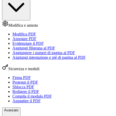
Modifica e annota
Modifica PDF
Annotare PDF
Evidenziare il PDF
Aggiungi filigrana al PDF
Aggiungere i numeri di pagina al PDF
Aggiungi intestazione e piè di pagina al PDF
Sicurezza e moduli
Firma PDF
Proteggi il PDF
Sblocca PDF
Redigere il PDF
Compila il modulo PDF
Appiattire il PDF
Avanzato