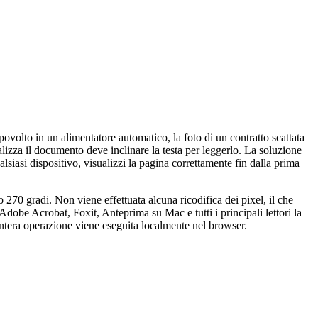
olto in un alimentatore automatico, la foto di un contratto scattata
lizza il documento deve inclinare la testa per leggerlo. La soluzione
siasi dispositivo, visualizzi la pagina correttamente fin dalla prima
270 gradi. Non viene effettuata alcuna ricodifica dei pixel, il che
i Adobe Acrobat, Foxit, Anteprima su Mac e tutti i principali lettori la
L'intera operazione viene eseguita localmente nel browser.