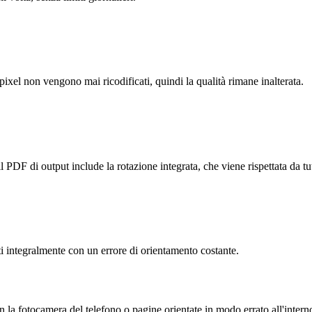
pixel non vengono mai ricodificati, quindi la qualità rimane inalterata.
PDF di output include la rotazione integrata, che viene rispettata da tutt
ti integralmente con un errore di orientamento costante.
 la fotocamera del telefono o pagine orientate in modo errato all'intern