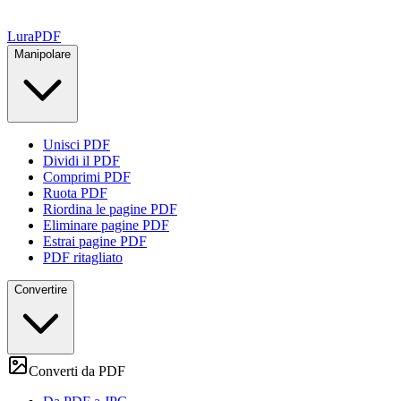
Lura
PDF
Manipolare
Unisci PDF
Dividi il PDF
Comprimi PDF
Ruota PDF
Riordina le pagine PDF
Eliminare pagine PDF
Estrai pagine PDF
PDF ritagliato
Convertire
Converti da PDF