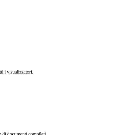
i i visualizzatori.
o di documenti compilati.