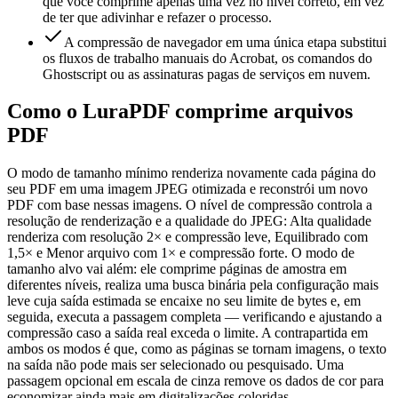
que você comprime apenas uma vez no nível correto, em vez
de ter que adivinhar e refazer o processo.
A compressão de navegador em uma única etapa substitui
os fluxos de trabalho manuais do Acrobat, os comandos do
Ghostscript ou as assinaturas pagas de serviços em nuvem.
Como o LuraPDF comprime arquivos
PDF
O modo de tamanho mínimo renderiza novamente cada página do
seu PDF em uma imagem JPEG otimizada e reconstrói um novo
PDF com base nessas imagens. O nível de compressão controla a
resolução de renderização e a qualidade do JPEG: Alta qualidade
renderiza com resolução 2× e compressão leve, Equilibrado com
1,5× e Menor arquivo com 1× e compressão forte. O modo de
tamanho alvo vai além: ele comprime páginas de amostra em
diferentes níveis, realiza uma busca binária pela configuração mais
leve cuja saída estimada se encaixe no seu limite de bytes e, em
seguida, executa a passagem completa — verificando e ajustando a
compressão caso a saída real exceda o limite. A contrapartida em
ambos os modos é que, como as páginas se tornam imagens, o texto
na saída não pode mais ser selecionado ou pesquisado. Uma
passagem opcional em escala de cinza remove os dados de cor para
economizar ainda mais em digitalizações coloridas.