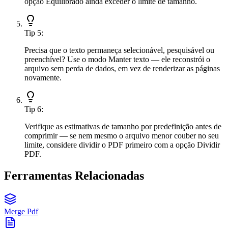
opção Equilibrado ainda exceder o limite de tamanho.
Tip
5
:
Precisa que o texto permaneça selecionável, pesquisável ou
preenchível? Use o modo Manter texto — ele reconstrói o
arquivo sem perda de dados, em vez de renderizar as páginas
novamente.
Tip
6
:
Verifique as estimativas de tamanho por predefinição antes de
comprimir — se nem mesmo o arquivo menor couber no seu
limite, considere dividir o PDF primeiro com a opção Dividir
PDF.
Ferramentas Relacionadas
Merge Pdf