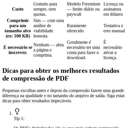
Gratuito para
Modelo Freemium
Licença ou
Custo
sempre, sem
— limite diário ou
assinatura
quotas.
paywall
em dólares
Comprimir
Sim — com uma
para um
análise de
Raramente
Tentativa e
tamanho alvo
viabilidade
oferecido
erro manual
(ex: 100 KB)
honesta.
Geralmente é
É
Nenhum — abra
É necessário se
necessário ter uma
necessário
a página e
inscrever.
conta para fazer o
ativar a
comprima.
download.
licença.
Dicas para obter os melhores resultados
de compressão de PDF
Pequenas escolhas antes e depois da compressão fazem uma grande
diferença na qualidade e no tamanho do arquivo de saída. Siga estas
dicas para obter resultados impecáveis.
Tip
1
: