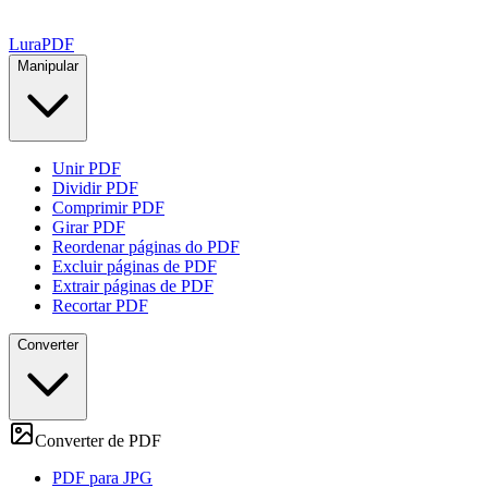
Lura
PDF
Manipular
Unir PDF
Dividir PDF
Comprimir PDF
Girar PDF
Reordenar páginas do PDF
Excluir páginas de PDF
Extrair páginas de PDF
Recortar PDF
Converter
Converter de PDF
PDF para JPG