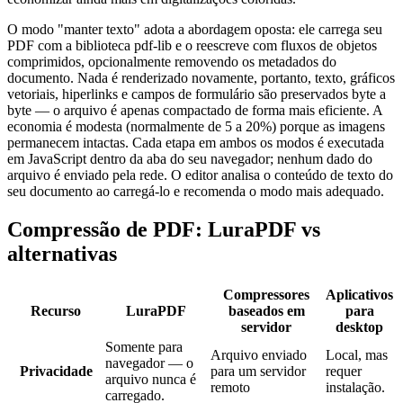
O modo "manter texto" adota a abordagem oposta: ele carrega seu
PDF com a biblioteca pdf-lib e o reescreve com fluxos de objetos
comprimidos, opcionalmente removendo os metadados do
documento. Nada é renderizado novamente, portanto, texto, gráficos
vetoriais, hiperlinks e campos de formulário são preservados byte a
byte — o arquivo é apenas compactado de forma mais eficiente. A
economia é modesta (normalmente de 5 a 20%) porque as imagens
permanecem intactas. Cada etapa em ambos os modos é executada
em JavaScript dentro da aba do seu navegador; nenhum dado do
arquivo é enviado pela rede. O editor analisa o conteúdo de texto do
seu documento ao carregá-lo e recomenda o modo mais adequado.
Compressão de PDF: LuraPDF vs
alternativas
Compressores
Aplicativos
Recurso
LuraPDF
baseados em
para
servidor
desktop
Somente para
Arquivo enviado
Local, mas
navegador — o
Privacidade
para um servidor
requer
arquivo nunca é
remoto
instalação.
carregado.