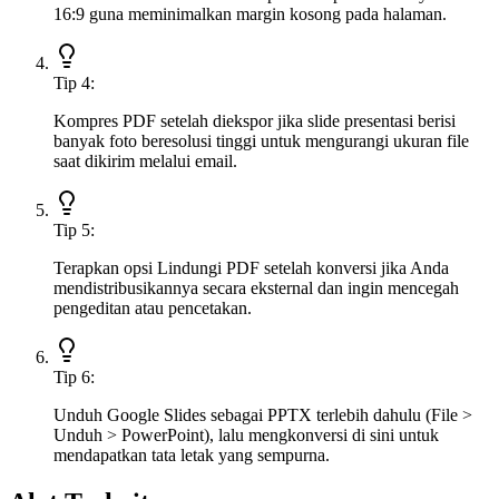
16:9 guna meminimalkan margin kosong pada halaman.
Tip
4
:
Kompres PDF setelah diekspor jika slide presentasi berisi
banyak foto beresolusi tinggi untuk mengurangi ukuran file
saat dikirim melalui email.
Tip
5
:
Terapkan opsi Lindungi PDF setelah konversi jika Anda
mendistribusikannya secara eksternal dan ingin mencegah
pengeditan atau pencetakan.
Tip
6
:
Unduh Google Slides sebagai PPTX terlebih dahulu (File >
Unduh > PowerPoint), lalu mengkonversi di sini untuk
mendapatkan tata letak yang sempurna.