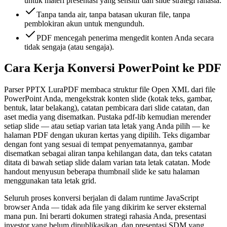
untuk materi presentasi yang sensitif dan slide strategi rahasia.
Tanpa tanda air, tanpa batasan ukuran file, tanpa
pemblokiran akun untuk mengunduh.
PDF mencegah penerima mengedit konten Anda secara
tidak sengaja (atau sengaja).
Cara Kerja Konversi PowerPoint ke PDF
Parser PPTX LuraPDF membaca struktur file Open XML dari file
PowerPoint Anda, mengekstrak konten slide (kotak teks, gambar,
bentuk, latar belakang), catatan pembicara dari slide catatan, dan
aset media yang disematkan. Pustaka pdf-lib kemudian merender
setiap slide — atau setiap varian tata letak yang Anda pilih — ke
halaman PDF dengan ukuran kertas yang dipilih. Teks digambar
dengan font yang sesuai di tempat penyematannya, gambar
disematkan sebagai aliran tanpa kehilangan data, dan teks catatan
ditata di bawah setiap slide dalam varian tata letak catatan. Mode
handout menyusun beberapa thumbnail slide ke satu halaman
menggunakan tata letak grid.
Seluruh proses konversi berjalan di dalam runtime JavaScript
browser Anda — tidak ada file yang dikirim ke server eksternal
mana pun. Ini berarti dokumen strategi rahasia Anda, presentasi
investor yang belum dipublikasikan, dan presentasi SDM yang