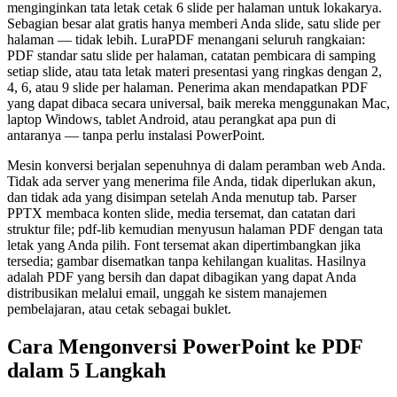
menginginkan tata letak cetak 6 slide per halaman untuk lokakarya.
Sebagian besar alat gratis hanya memberi Anda slide, satu slide per
halaman — tidak lebih. LuraPDF menangani seluruh rangkaian:
PDF standar satu slide per halaman, catatan pembicara di samping
setiap slide, atau tata letak materi presentasi yang ringkas dengan 2,
4, 6, atau 9 slide per halaman. Penerima akan mendapatkan PDF
yang dapat dibaca secara universal, baik mereka menggunakan Mac,
laptop Windows, tablet Android, atau perangkat apa pun di
antaranya — tanpa perlu instalasi PowerPoint.
Mesin konversi berjalan sepenuhnya di dalam peramban web Anda.
Tidak ada server yang menerima file Anda, tidak diperlukan akun,
dan tidak ada yang disimpan setelah Anda menutup tab. Parser
PPTX membaca konten slide, media tersemat, dan catatan dari
struktur file; pdf-lib kemudian menyusun halaman PDF dengan tata
letak yang Anda pilih. Font tersemat akan dipertimbangkan jika
tersedia; gambar disematkan tanpa kehilangan kualitas. Hasilnya
adalah PDF yang bersih dan dapat dibagikan yang dapat Anda
distribusikan melalui email, unggah ke sistem manajemen
pembelajaran, atau cetak sebagai buklet.
Cara Mengonversi PowerPoint ke PDF
dalam 5 Langkah