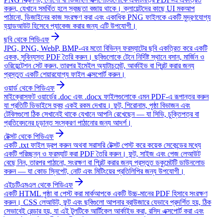
করুন, যেখানে সমর্থিত হলে স্বচ্ছতা বজায় থাকে। ক্লায়েন্টদের কাছে UI মকআপ
পাঠানো, ডিজাইনের কাজ সংরক্ষণ করা এবং একাধিক PNG ফাইলকে একটি মুদ্রণযোগ্য
হ্যান্ডআউট হিসেবে প্যাকেজ করার জন্য এটি উপযোগী।
ছবি থেকে পিডিএফ
JPG, PNG, WebP, BMP-এর মতো বিভিন্ন ফরম্যাটের ছবি একত্রিত করে একটি
একক, সুবিন্যস্ত PDF তৈরি করুন। ছবিগুলোকে টেনে নির্দিষ্ট স্থানে বসান, মার্জিন ও
ওরিয়েন্টেশন সেট করুন, তারপর ইমেইল অ্যাটাচমেন্ট, আর্কাইভ বা প্রিন্ট করার জন্য
প্রস্তুত একটি শেয়ারযোগ্য ফাইল এক্সপোর্ট করুন।
ওয়ার্ড থেকে পিডিএফ
মাইক্রোসফট ওয়ার্ডের .doc এবং .docx ফাইলগুলোকে এমন PDF-এ রূপান্তর করুন
যা প্রতিটি ডিভাইসে হুবহু একই রকম দেখায়। ফন্ট, শিরোনাম, পৃষ্ঠা বিভাজন এবং
টেবিলগুলো ঠিক সেখানেই থাকে যেখানে আপনি রেখেছেন — যা সিভি, চুক্তিপত্র বা
প্রতিবেদনের চূড়ান্ত সংস্করণ পাঠানোর জন্য আদর্শ।
টেক্সট থেকে পিডিএফ
একটি .txt ফাইল ড্রপ করুন অথবা সরাসরি টেক্সট পেস্ট করে কয়েক সেকেন্ডের মধ্যে
একটি পরিচ্ছন্ন ও ফরম্যাট করা PDF তৈরি করুন। ফন্ট, সাইজ এবং পেজ লেআউট
বেছে নিন, তারপর পাঠানো, সংরক্ষণ বা প্রিন্ট করার জন্য প্রস্তুত ডকুমেন্টটি ডাউনলোড
করুন — যা কোড স্নিপেট, নোট এবং মিটিংয়ের প্রতিলিপির জন্য উপযোগী।
এইচটিএমএল থেকে পিডিএফ
একটি HTML পৃষ্ঠা বা পেস্ট করা মার্কআপকে একটি উচ্চ-মানের PDF হিসাবে সংরক্ষণ
করুন। CSS লেআউট, ফন্ট এবং ছবিগুলো আপনার ব্রাউজারে যেভাবে প্রদর্শিত হয়, ঠিক
সেভাবেই রেন্ডার হয়, যা এই টুলটিকে আর্টিকেল আর্কাইভ করা, রসিদ এক্সপোর্ট করা এবং