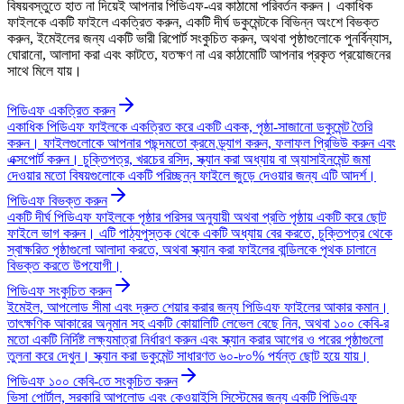
বিষয়বস্তুতে হাত না দিয়েই আপনার পিডিএফ-এর কাঠামো পরিবর্তন করুন। একাধিক
ফাইলকে একটি ফাইলে একত্রিত করুন, একটি দীর্ঘ ডকুমেন্টকে বিভিন্ন অংশে বিভক্ত
করুন, ইমেইলের জন্য একটি ভারী রিপোর্ট সংকুচিত করুন, অথবা পৃষ্ঠাগুলোকে পুনর্বিন্যাস,
ঘোরানো, আলাদা করা এবং কাটতে, যতক্ষণ না এর কাঠামোটি আপনার প্রকৃত প্রয়োজনের
সাথে মিলে যায়।
পিডিএফ একত্রিত করুন
একাধিক পিডিএফ ফাইলকে একত্রিত করে একটি একক, পৃষ্ঠা-সাজানো ডকুমেন্ট তৈরি
করুন। ফাইলগুলোকে আপনার পছন্দমতো ক্রমে ড্র্যাগ করুন, ফলাফল প্রিভিউ করুন এবং
এক্সপোর্ট করুন। চুক্তিপত্র, খরচের রসিদ, স্ক্যান করা অধ্যায় বা অ্যাসাইনমেন্ট জমা
দেওয়ার মতো বিষয়গুলোকে একটি পরিচ্ছন্ন ফাইলে জুড়ে দেওয়ার জন্য এটি আদর্শ।
পিডিএফ বিভক্ত করুন
একটি দীর্ঘ পিডিএফ ফাইলকে পৃষ্ঠার পরিসর অনুযায়ী অথবা প্রতি পৃষ্ঠায় একটি করে ছোট
ফাইলে ভাগ করুন। এটি পাঠ্যপুস্তক থেকে একটি অধ্যায় বের করতে, চুক্তিপত্র থেকে
স্বাক্ষরিত পৃষ্ঠাগুলো আলাদা করতে, অথবা স্ক্যান করা ফাইলের বান্ডিলকে পৃথক চালানে
বিভক্ত করতে উপযোগী।
পিডিএফ সংকুচিত করুন
ইমেইল, আপলোড সীমা এবং দ্রুত শেয়ার করার জন্য পিডিএফ ফাইলের আকার কমান।
তাৎক্ষণিক আকারের অনুমান সহ একটি কোয়ালিটি লেভেল বেছে নিন, অথবা ১০০ কেবি-র
মতো একটি নির্দিষ্ট লক্ষ্যমাত্রা নির্ধারণ করুন এবং স্ক্যান করার আগের ও পরের পৃষ্ঠাগুলো
তুলনা করে দেখুন। স্ক্যান করা ডকুমেন্ট সাধারণত ৬০-৮০% পর্যন্ত ছোট হয়ে যায়।
পিডিএফ ১০০ কেবি-তে সংকুচিত করুন
ভিসা পোর্টাল, সরকারি আপলোড এবং কেওয়াইসি সিস্টেমের জন্য একটি পিডিএফ