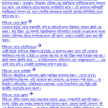
রূপান্তর করুন। অনুচ্ছেদ, শিরোনাম, তালিকা এবং সারণিগুলো পুনর্লিখনের জন্য প্রস্তুত
হয়ে আসে, এবং ছবিগুলো তাদের জায়গায় অপরিবর্তিত থাকে। এই রূপান্তর প্রক্রিয়াটি
স্থানীয়ভাবে সম্পন্ন হয়, ফলে গোপনীয় খসড়াগুলো কখনোই আপনার কম্পিউটার থেকে
বাইরে যায় না।
পিডিএফ থেকে টেক্সট
যেকোনো PDF থেকে ফরম্যাটিং, ছবি বা মেটাডেটা ছাড়া পরিষ্কার, সাধারণ টেক্সট বের
করুন। সার্চ ইঞ্জিন, AI প্রম্পট, ট্রান্সক্রিপশন পাইপলাইনে ডকুমেন্ট দেওয়ার জন্য অথবা
সাধারণ নোটপ্যাড-ধাঁচের সম্পাদনার জন্য এটি আদর্শ, যেখানে লেআউট কেবল বাধা সৃষ্টি
করবে।
পিডিএফ থেকে এইচটিএমএল
একটি PDF ফাইলকে পরিচ্ছন্ন HTML-এ রূপান্তর করুন, যাতে এটি যেকোনো
ব্রাউজারে দেখা যায়, CMS-এ এমবেড করা যায়, বা সার্চ ইঞ্জিন দ্বারা ইনডেক্স করা যায়।
টেক্সট আসল টেক্সটই থাকে — যা নির্বাচনযোগ্য, কপিযোগ্য এবং অ্যাক্সেসযোগ্য — এবং
একই সাথে ছবি ও লেআউট যথাসম্ভব অক্ষুণ্ণ রাখা হয়।
পিডিএফ থেকে এসভিজি
পিডিএফ পৃষ্ঠাগুলিকে স্কেলেবল ভেক্টর গ্রাফিক্সে রূপান্তর করুন। যেহেতু SVG
রেজোলিউশন-নিরপেক্ষ, তাই যেকোনো জুম লেভেলেও এর ফলাফল স্পষ্ট থাকে — যা
ডিজাইন পোর্টফোলিও, টেকনিক্যাল ডায়াগ্রাম, ওয়েব ইলাস্ট্রেশন এবং প্রিন্ট-রেডি
মার্কেটিং অ্যাসেটের জন্য আদর্শ।
পিডিএফ থেকে এক্সেল
পিডিএফ টেবিল শনাক্ত করে সেগুলোকে যথাযথ .xlsx স্প্রেডশিটে এক্সপোর্ট করুন।
সংখ্যা, তারিখ এবং মুদ্রার সেলগুলো ভ্যালু হিসেবে আসে, যেগুলো আপনি যোগফল, সর্ট