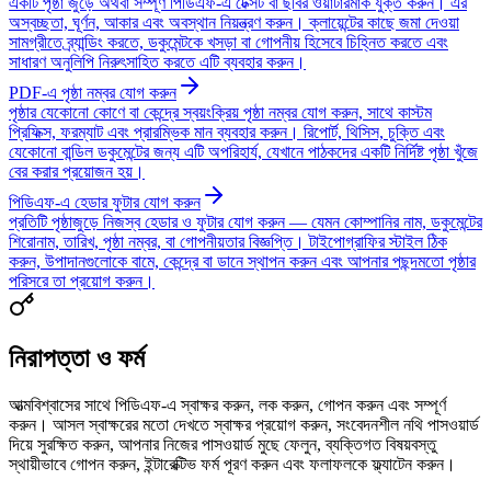
একটি পৃষ্ঠা জুড়ে অথবা সম্পূর্ণ পিডিএফ-এ টেক্সট বা ছবির ওয়াটারমার্ক যুক্ত করুন। এর
অস্বচ্ছতা, ঘূর্ণন, আকার এবং অবস্থান নিয়ন্ত্রণ করুন। ক্লায়েন্টের কাছে জমা দেওয়া
সামগ্রীতে ব্র্যান্ডিং করতে, ডকুমেন্টকে খসড়া বা গোপনীয় হিসেবে চিহ্নিত করতে এবং
সাধারণ অনুলিপি নিরুৎসাহিত করতে এটি ব্যবহার করুন।
PDF-এ পৃষ্ঠা নম্বর যোগ করুন
পৃষ্ঠার যেকোনো কোণে বা কেন্দ্রে স্বয়ংক্রিয় পৃষ্ঠা নম্বর যোগ করুন, সাথে কাস্টম
প্রিফিক্স, ফরম্যাট এবং প্রারম্ভিক মান ব্যবহার করুন। রিপোর্ট, থিসিস, চুক্তি এবং
যেকোনো বান্ডিল ডকুমেন্টের জন্য এটি অপরিহার্য, যেখানে পাঠকদের একটি নির্দিষ্ট পৃষ্ঠা খুঁজে
বের করার প্রয়োজন হয়।
পিডিএফ-এ হেডার ফুটার যোগ করুন
প্রতিটি পৃষ্ঠাজুড়ে নিজস্ব হেডার ও ফুটার যোগ করুন — যেমন কোম্পানির নাম, ডকুমেন্টের
শিরোনাম, তারিখ, পৃষ্ঠা নম্বর, বা গোপনীয়তার বিজ্ঞপ্তি। টাইপোগ্রাফির স্টাইল ঠিক
করুন, উপাদানগুলোকে বামে, কেন্দ্রে বা ডানে স্থাপন করুন এবং আপনার পছন্দমতো পৃষ্ঠার
পরিসরে তা প্রয়োগ করুন।
নিরাপত্তা ও ফর্ম
আত্মবিশ্বাসের সাথে পিডিএফ-এ স্বাক্ষর করুন, লক করুন, গোপন করুন এবং সম্পূর্ণ
করুন। আসল স্বাক্ষরের মতো দেখতে স্বাক্ষর প্রয়োগ করুন, সংবেদনশীল নথি পাসওয়ার্ড
দিয়ে সুরক্ষিত করুন, আপনার নিজের পাসওয়ার্ড মুছে ফেলুন, ব্যক্তিগত বিষয়বস্তু
স্থায়ীভাবে গোপন করুন, ইন্টারেক্টিভ ফর্ম পূরণ করুন এবং ফলাফলকে ফ্ল্যাটেন করুন।