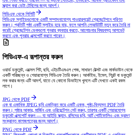
এবং পিভট করতে পারবেন — যা ব্যাংক স্টেটমেন্ট, ইনভয়েস, আর্থিক প্রতিবেদন এবং
স্ক্র্যাপ করা ডেটা টেবিলের জন্য আদর্শ।
পিডিএফ থেকে পিপিটি
পিডিএফ স্লাইডগুলোকে একটি সম্পাদনাযোগ্য পাওয়ারপয়েন্ট প্রেজেন্টেশনে পরিণত
করুন। প্রতিটি পৃষ্ঠা একটি স্লাইড হয়ে যায়, ফলে আপনি লেআউটটি নতুন করে তৈরি না
করেই প্রেজেন্টেশন ডেকগুলো পুনরায় ব্যবহার করতে, আলোচনার বিষয়বস্তু আপডেট
করতে এবং পুনরায় এক্সপোর্ট করতে পারেন।
পিডিএফ-এ রূপান্তর করুন
ওয়ার্ড ডকুমেন্ট, এক্সেল শিট, ছবি, এইচটিএমএল পেজ, সাধারণ টেক্সট এবং মার্কডাউন থেকে
একটি পরিচ্ছন্ন ও শেয়ারযোগ্য পিডিএফ তৈরি করুন। আর্কাইভ, ইমেল, প্রিন্ট বা ডকুমেন্ট
লক করার জন্য এটি আদর্শ, যাতে যে কোনো ডিভাইসে খুললে এটি দেখতে একই রকম
লাগে।
JPG থেকে PDF
এক বা একাধিক JPEG ছবি একত্রিত করে একটি একক, পৃষ্ঠা-বিন্যস্ত PDF তৈরি
করুন। পৃষ্ঠার আকার, মার্জিন এবং ওরিয়েন্টেশন সেট করুন, তারপর একটি শেয়ারযোগ্য
ডকুমেন্ট এক্সপোর্ট করুন — যা আইডি স্ক্যান, রসিদের ছবি, আর্ট পোর্টফোলিও এবং ভ্রমণ
সংক্রান্ত কাগজপত্রের জন্য আদর্শ।
PNG থেকে PDF
PNG স্ক্রিনশট, লোগো বা ডিজাইন এক্সপোর্টগুলোকে একটিমাত্র PDF-এ একত্রিত