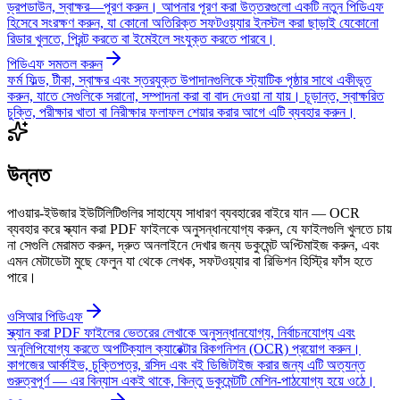
ড্রপডাউন, স্বাক্ষর—পূরণ করুন। আপনার পূরণ করা উত্তরগুলো একটি নতুন পিডিএফ
হিসেবে সংরক্ষণ করুন, যা কোনো অতিরিক্ত সফটওয়্যার ইনস্টল করা ছাড়াই যেকোনো
রিডার খুলতে, প্রিন্ট করতে বা ইমেইলে সংযুক্ত করতে পারবে।
পিডিএফ সমতল করুন
ফর্ম ফিল্ড, টীকা, স্বাক্ষর এবং স্তরযুক্ত উপাদানগুলিকে স্ট্যাটিক পৃষ্ঠার সাথে একীভূত
করুন, যাতে সেগুলিকে সরানো, সম্পাদনা করা বা বাদ দেওয়া না যায়। চূড়ান্ত, স্বাক্ষরিত
চুক্তি, পরীক্ষার খাতা বা নিরীক্ষার ফলাফল শেয়ার করার আগে এটি ব্যবহার করুন।
উন্নত
পাওয়ার-ইউজার ইউটিলিটিগুলির সাহায্যে সাধারণ ব্যবহারের বাইরে যান — OCR
ব্যবহার করে স্ক্যান করা PDF ফাইলকে অনুসন্ধানযোগ্য করুন, যে ফাইলগুলি খুলতে চায়
না সেগুলি মেরামত করুন, দ্রুত অনলাইনে দেখার জন্য ডকুমেন্ট অপ্টিমাইজ করুন, এবং
এমন মেটাডেটা মুছে ফেলুন যা থেকে লেখক, সফটওয়্যার বা রিভিশন হিস্ট্রি ফাঁস হতে
পারে।
ওসিআর পিডিএফ
স্ক্যান করা PDF ফাইলের ভেতরের লেখাকে অনুসন্ধানযোগ্য, নির্বাচনযোগ্য এবং
অনুলিপিযোগ্য করতে অপটিক্যাল ক্যারেক্টার রিকগনিশন (OCR) প্রয়োগ করুন।
কাগজের আর্কাইভ, চুক্তিপত্র, রসিদ এবং বই ডিজিটাইজ করার জন্য এটি অত্যন্ত
গুরুত্বপূর্ণ — এর বিন্যাস একই থাকে, কিন্তু ডকুমেন্টটি মেশিন-পাঠযোগ্য হয়ে ওঠে।