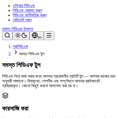
ওসিআর পিডিএফ
পিডিএফ মেরামত করুন
পিডিএফ অপ্টিমাইজ করুন
মেটাডেটা সরান
সমস্ত পিডিএফ টুল
ব্লগ
bn
লুরাপিডিএফ
সমস্ত পিডিএফ টুল
সমস্ত পিডিএফ টুল
পিডিএফ নিয়ে কাজ করার জন্য আপনার প্রয়োজনীয় প্রতিটি টুল — আপনার কাজের ধরন
অনুযায়ী সাজানো। বিনামূল্যে, গোপনীয় এবং সম্পূর্ণভাবে আপনার ব্রাউজারেই
প্রক্রিয়াকৃত। কোনো কিছুই কখনো আপলোড করা হয় না।
কারসাজি করা