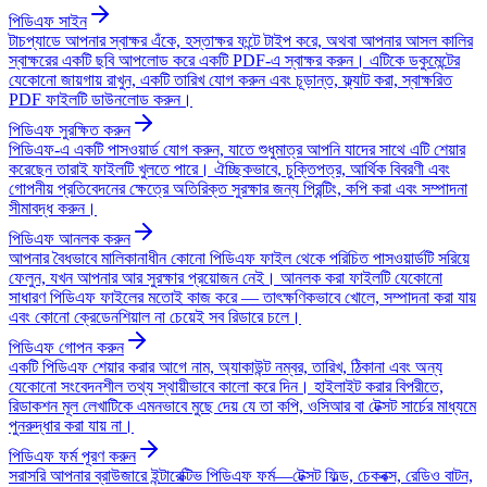
পিডিএফ সাইন
টাচপ্যাডে আপনার স্বাক্ষর এঁকে, হস্তাক্ষর ফন্টে টাইপ করে, অথবা আপনার আসল কালির
স্বাক্ষরের একটি ছবি আপলোড করে একটি PDF-এ স্বাক্ষর করুন। এটিকে ডকুমেন্টের
যেকোনো জায়গায় রাখুন, একটি তারিখ যোগ করুন এবং চূড়ান্ত, ফ্ল্যাট করা, স্বাক্ষরিত
PDF ফাইলটি ডাউনলোড করুন।
পিডিএফ সুরক্ষিত করুন
পিডিএফ-এ একটি পাসওয়ার্ড যোগ করুন, যাতে শুধুমাত্র আপনি যাদের সাথে এটি শেয়ার
করেছেন তারাই ফাইলটি খুলতে পারে। ঐচ্ছিকভাবে, চুক্তিপত্র, আর্থিক বিবরণী এবং
গোপনীয় প্রতিবেদনের ক্ষেত্রে অতিরিক্ত সুরক্ষার জন্য প্রিন্টিং, কপি করা এবং সম্পাদনা
সীমাবদ্ধ করুন।
পিডিএফ আনলক করুন
আপনার বৈধভাবে মালিকানাধীন কোনো পিডিএফ ফাইল থেকে পরিচিত পাসওয়ার্ডটি সরিয়ে
ফেলুন, যখন আপনার আর সুরক্ষার প্রয়োজন নেই। আনলক করা ফাইলটি যেকোনো
সাধারণ পিডিএফ ফাইলের মতোই কাজ করে — তাৎক্ষণিকভাবে খোলে, সম্পাদনা করা যায়
এবং কোনো ক্রেডেনশিয়াল না চেয়েই সব রিডারে চলে।
পিডিএফ গোপন করুন
একটি পিডিএফ শেয়ার করার আগে নাম, অ্যাকাউন্ট নম্বর, তারিখ, ঠিকানা এবং অন্য
যেকোনো সংবেদনশীল তথ্য স্থায়ীভাবে কালো করে দিন। হাইলাইট করার বিপরীতে,
রিডাকশন মূল লেখাটিকে এমনভাবে মুছে দেয় যে তা কপি, ওসিআর বা টেক্সট সার্চের মাধ্যমে
পুনরুদ্ধার করা যায় না।
পিডিএফ ফর্ম পূরণ করুন
সরাসরি আপনার ব্রাউজারে ইন্টারেক্টিভ পিডিএফ ফর্ম—টেক্সট ফিল্ড, চেকবক্স, রেডিও বাটন,