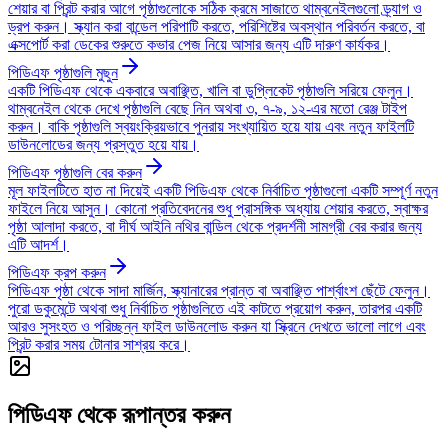
শেয়ার বা প্রিন্ট করার আগে পৃষ্ঠাগুলোকে সঠিক ক্রমে সাজাতে থাম্বনেইলগুলো ড্র্যাগ ও
ড্রপ করুন। স্ক্যান করা বান্ডেল পরিপাটি করতে, পরিশিষ্টের অবস্থান পরিবর্তন করতে, বা
এক্সপোর্ট করা ডেকের শুরুতে কভার পেজ নিয়ে আসার জন্য এটি দারুণ কার্যকর।
পিডিএফ পৃষ্ঠাগুলি মুছুন
একটি পিডিএফ থেকে একবারে অবাঞ্ছিত, খালি বা ডুপ্লিকেট পৃষ্ঠাগুলি সরিয়ে ফেলুন।
থাম্বনেইল থেকে দেখে পৃষ্ঠাগুলি বেছে নিন অথবা ৩, ৭-৯, ১২-এর মতো রেঞ্জ টাইপ
করুন। বাকি পৃষ্ঠাগুলি স্বয়ংক্রিয়ভাবে পুনরায় সংখ্যায়িত হয়ে যায় এবং নতুন ফাইলটি
ডাউনলোডের জন্য প্রস্তুত হয়ে যায়।
পিডিএফ পৃষ্ঠাগুলি বের করুন
মূল ফাইলটিতে হাত না দিয়েই একটি পিডিএফ থেকে নির্বাচিত পৃষ্ঠাগুলো একটি সম্পূর্ণ নতুন
ফাইলে নিয়ে আসুন। কোনো প্রতিবেদনের শুধু প্রাসঙ্গিক অধ্যায় শেয়ার করতে, স্বাক্ষর
পৃষ্ঠা আলাদা করতে, বা দীর্ঘ আইনি নথির বান্ডিল থেকে প্রদর্শনী সামগ্রী বের করার জন্য
এটি আদর্শ।
পিডিএফ ক্রপ করুন
পিডিএফ পৃষ্ঠা থেকে সাদা মার্জিন, স্ক্যানারের প্রান্ত বা অবাঞ্ছিত পার্শ্বাংশ ছেঁটে ফেলুন।
পুরো ডকুমেন্টে অথবা শুধু নির্বাচিত পৃষ্ঠাগুলিতে এই কাটতে প্রয়োগ করুন, তারপর একটি
আরও সুসংহত ও পরিচ্ছন্ন ফাইল ডাউনলোড করুন যা স্ক্রিনে দেখতে ভালো লাগে এবং
প্রিন্ট করার সময় টোনার সাশ্রয় করে।
পিডিএফ থেকে রূপান্তর করুন