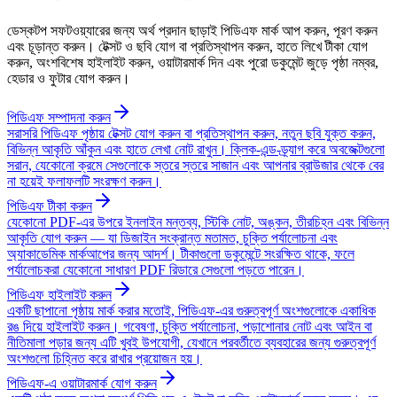
ডেস্কটপ সফটওয়্যারের জন্য অর্থ প্রদান ছাড়াই পিডিএফ মার্ক আপ করুন, পূরণ করুন
এবং চূড়ান্ত করুন। টেক্সট ও ছবি যোগ বা প্রতিস্থাপন করুন, হাতে লিখে টীকা যোগ
করুন, অংশবিশেষ হাইলাইট করুন, ওয়াটারমার্ক দিন এবং পুরো ডকুমেন্ট জুড়ে পৃষ্ঠা নম্বর,
হেডার ও ফুটার যোগ করুন।
পিডিএফ সম্পাদনা করুন
সরাসরি পিডিএফ পৃষ্ঠায় টেক্সট যোগ করুন বা প্রতিস্থাপন করুন, নতুন ছবি যুক্ত করুন,
বিভিন্ন আকৃতি আঁকুন এবং হাতে লেখা নোট রাখুন। ক্লিক-এন্ড-ড্র্যাগ করে অবজেক্টগুলো
সরান, যেকোনো ক্রমে সেগুলোকে স্তরে স্তরে সাজান এবং আপনার ব্রাউজার থেকে বের
না হয়েই ফলাফলটি সংরক্ষণ করুন।
পিডিএফ টীকা করুন
যেকোনো PDF-এর উপরে ইনলাইন মন্তব্য, স্টিকি নোট, অঙ্কন, তীরচিহ্ন এবং বিভিন্ন
আকৃতি যোগ করুন — যা ডিজাইন সংক্রান্ত মতামত, চুক্তি পর্যালোচনা এবং
অ্যাকাডেমিক মার্কআপের জন্য আদর্শ। টীকাগুলো ডকুমেন্টে সংরক্ষিত থাকে, ফলে
পর্যালোচকরা যেকোনো সাধারণ PDF রিডারে সেগুলো পড়তে পারেন।
পিডিএফ হাইলাইট করুন
একটি ছাপানো পৃষ্ঠায় মার্ক করার মতোই, পিডিএফ-এর গুরুত্বপূর্ণ অংশগুলোকে একাধিক
রঙ দিয়ে হাইলাইট করুন। গবেষণা, চুক্তি পর্যালোচনা, পড়াশোনার নোট এবং আইন বা
নীতিমালা পড়ার জন্য এটি খুবই উপযোগী, যেখানে পরবর্তীতে ব্যবহারের জন্য গুরুত্বপূর্ণ
অংশগুলো চিহ্নিত করে রাখার প্রয়োজন হয়।
পিডিএফ-এ ওয়াটারমার্ক যোগ করুন