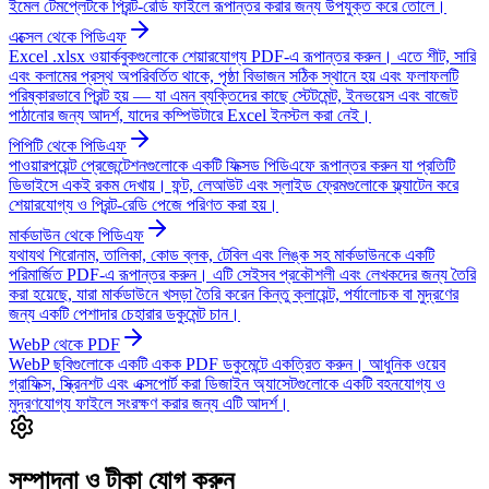
ইমেল টেমপ্লেটকে প্রিন্ট-রেডি ফাইলে রূপান্তর করার জন্য উপযুক্ত করে তোলে।
এক্সেল থেকে পিডিএফ
Excel .xlsx ওয়ার্কবুকগুলোকে শেয়ারযোগ্য PDF-এ রূপান্তর করুন। এতে শীট, সারি
এবং কলামের প্রস্থ অপরিবর্তিত থাকে, পৃষ্ঠা বিভাজন সঠিক স্থানে হয় এবং ফলাফলটি
পরিষ্কারভাবে প্রিন্ট হয় — যা এমন ব্যক্তিদের কাছে স্টেটমেন্ট, ইনভয়েস এবং বাজেট
পাঠানোর জন্য আদর্শ, যাদের কম্পিউটারে Excel ইনস্টল করা নেই।
পিপিটি থেকে পিডিএফ
পাওয়ারপয়েন্ট প্রেজেন্টেশনগুলোকে একটি ফিক্সড পিডিএফে রূপান্তর করুন যা প্রতিটি
ডিভাইসে একই রকম দেখায়। ফন্ট, লেআউট এবং স্লাইড ফ্রেমগুলোকে ফ্ল্যাটেন করে
শেয়ারযোগ্য ও প্রিন্ট-রেডি পেজে পরিণত করা হয়।
মার্কডাউন থেকে পিডিএফ
যথাযথ শিরোনাম, তালিকা, কোড ব্লক, টেবিল এবং লিঙ্ক সহ মার্কডাউনকে একটি
পরিমার্জিত PDF-এ রূপান্তর করুন। এটি সেইসব প্রকৌশলী এবং লেখকদের জন্য তৈরি
করা হয়েছে, যারা মার্কডাউনে খসড়া তৈরি করেন কিন্তু ক্লায়েন্ট, পর্যালোচক বা মুদ্রণের
জন্য একটি পেশাদার চেহারার ডকুমেন্ট চান।
WebP থেকে PDF
WebP ছবিগুলোকে একটি একক PDF ডকুমেন্টে একত্রিত করুন। আধুনিক ওয়েব
গ্রাফিক্স, স্ক্রিনশট এবং এক্সপোর্ট করা ডিজাইন অ্যাসেটগুলোকে একটি বহনযোগ্য ও
মুদ্রণযোগ্য ফাইলে সংরক্ষণ করার জন্য এটি আদর্শ।
সম্পাদনা ও টীকা যোগ করুন