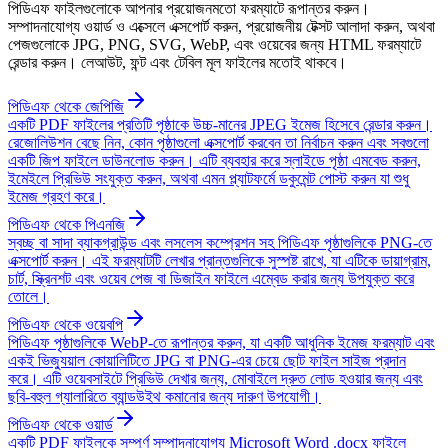
পিডিএফ ফাইলগুলোকে আপনার প্রয়োজনমতো ফরম্যাটে রূপান্তর করুন।
সম্পাদনাযোগ্য ওয়ার্ড ও এক্সেলে এক্সপোর্ট করুন, প্রয়োজনীয় টেক্সট আলাদা করুন, অথবা
পেজগুলোকে JPG, PNG, SVG, WebP, এবং ওয়েবের জন্য HTML ফরম্যাটে
রেন্ডার করুন। লেআউট, ফন্ট এবং টেবিল মূল ফাইলের মতোই থাকবে।
পিডিএফ থেকে জেপিজি
একটি PDF ফাইলের প্রতিটি পৃষ্ঠাকে উচ্চ-মানের JPEG ইমেজ হিসেবে রেন্ডার করুন।
রেজোলিউশন বেছে নিন, কোন পৃষ্ঠাগুলো এক্সপোর্ট করবেন তা নির্বাচন করুন এবং সবগুলো
একটি জিপ ফাইলে ডাউনলোড করুন। এটি ব্যবহার করে স্লাইডে পৃষ্ঠা এমবেড করুন,
ইমেইলে প্রিভিউ সংযুক্ত করুন, অথবা এমন প্ল্যাটফর্মে ডকুমেন্ট পোস্ট করুন যা শুধু
ইমেজ গ্রহণ করে।
পিডিএফ থেকে পিএনজি
স্বচ্ছ বা সাদা ব্যাকগ্রাউন্ড এবং লসলেস কম্প্রেশন সহ পিডিএফ পৃষ্ঠাগুলিকে PNG-তে
এক্সপোর্ট করুন। এই ফরম্যাটটি লেখার প্রান্তগুলিকে সুস্পষ্ট রাখে, যা এটিকে ডায়াগ্রাম,
চার্ট, স্ক্রিনশট এবং ওয়েব পেজ বা ডিজাইন ফাইলে এম্বেড করার জন্য উপযুক্ত করে
তোলে।
পিডিএফ থেকে ওয়েবপি
পিডিএফ পৃষ্ঠাগুলিকে WebP-তে রূপান্তর করুন, যা একটি আধুনিক ইমেজ ফরম্যাট এবং
একই ভিজ্যুয়াল কোয়ালিটিতে JPG বা PNG-এর চেয়ে ছোট ফাইল সাইজ প্রদান
করে। এটি ওয়েবসাইটে প্রিভিউ দেখার জন্য, মোবাইলে দ্রুত লোড হওয়ার জন্য এবং
ছবি-বহুল গ্যালারিতে ব্যান্ডউইথ কমানোর জন্য দারুণ উপযোগী।
পিডিএফ থেকে ওয়ার্ড
একটি PDF ফাইলকে সম্পূর্ণ সম্পাদনাযোগ্য Microsoft Word .docx ফাইলে