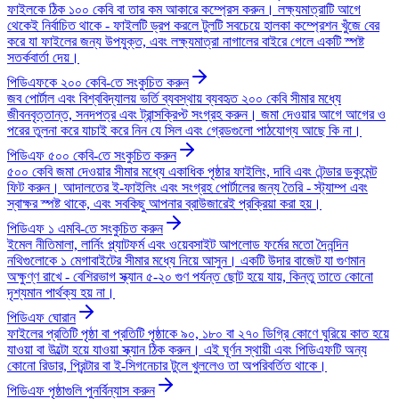
ফাইলকে ঠিক ১০০ কেবি বা তার কম আকারে কম্প্রেস করুন। লক্ষ্যমাত্রাটি আগে
থেকেই নির্বাচিত থাকে - ফাইলটি ড্রপ করলে টুলটি সবচেয়ে হালকা কম্প্রেশন খুঁজে বের
করে যা ফাইলের জন্য উপযুক্ত, এবং লক্ষ্যমাত্রা নাগালের বাইরে গেলে একটি স্পষ্ট
সতর্কবার্তা দেয়।
পিডিএফকে ২০০ কেবি-তে সংকুচিত করুন
জব পোর্টাল এবং বিশ্ববিদ্যালয় ভর্তি ব্যবস্থায় ব্যবহৃত ২০০ কেবি সীমার মধ্যে
জীবনবৃত্তান্ত, সনদপত্র এবং ট্রান্সক্রিপ্ট সংগ্রহ করুন। জমা দেওয়ার আগে আগের ও
পরের তুলনা করে যাচাই করে নিন যে সিল এবং গ্রেডগুলো পাঠযোগ্য আছে কি না।
পিডিএফ ৫০০ কেবি-তে সংকুচিত করুন
৫০০ কেবি জমা দেওয়ার সীমার মধ্যে একাধিক পৃষ্ঠার ফাইলিং, দাবি এবং টেন্ডার ডকুমেন্ট
ফিট করুন। আদালতের ই-ফাইলিং এবং সংগ্রহ পোর্টালের জন্য তৈরি - স্ট্যাম্প এবং
স্বাক্ষর স্পষ্ট থাকে, এবং সবকিছু আপনার ব্রাউজারেই প্রক্রিয়া করা হয়।
পিডিএফ ১ এমবি-তে সংকুচিত করুন
ইমেল নীতিমালা, লার্নিং প্ল্যাটফর্ম এবং ওয়েবসাইট আপলোড ফর্মের মতো দৈনন্দিন
নথিগুলোকে ১ মেগাবাইটের সীমার মধ্যে নিয়ে আসুন। একটি উদার বাজেট যা গুণমান
অক্ষুণ্ণ রাখে - বেশিরভাগ স্ক্যান ৫-২০ গুণ পর্যন্ত ছোট হয়ে যায়, কিন্তু তাতে কোনো
দৃশ্যমান পার্থক্য হয় না।
পিডিএফ ঘোরান
ফাইলের প্রতিটি পৃষ্ঠা বা প্রতিটি পৃষ্ঠাকে ৯০, ১৮০ বা ২৭০ ডিগ্রি কোণে ঘুরিয়ে কাত হয়ে
যাওয়া বা উল্টো হয়ে যাওয়া স্ক্যান ঠিক করুন। এই ঘূর্ণন স্থায়ী এবং পিডিএফটি অন্য
কোনো রিডার, প্রিন্টার বা ই-সিগনেচার টুলে খুললেও তা অপরিবর্তিত থাকে।
পিডিএফ পৃষ্ঠাগুলি পুনর্বিন্যাস করুন