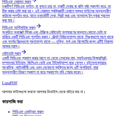
পিডিএফ মেরামত করুন
ত্রুটিপূর্ণ পিডিএফ ফাইল, যা খুলতে চায় না, ত্রুটি দেখায় বা খালি পৃষ্ঠা প্রদর্শন করে, তা
ঠিক করার চেষ্টা করা হয়। এই মেরামত প্রক্রিয়াটি যেখানে সম্ভব ফাইলের অভ্যন্তরীণ
কাঠামো পুনর্গঠন করে, যাতে ডকুমেন্টটি দেখা, প্রিন্ট করা এবং অন্যান্য টুল দ্বারা প্রসেস
করা যায়।
পিডিএফ অপ্টিমাইজ করুন
সংকুচিত অবজেক্ট স্ট্রিম এবং ঐচ্ছিক মেটাডেটা অপসারণের মাধ্যমে কোনো ডেটা না
হারিয়ে একটি পিডিএফ পুনর্গঠন করুন। টেক্সট নির্বাচনযোগ্য থাকে, লিঙ্কগুলো সচল থাকে
এবং ফর্মের ফিল্ডগুলো পূরণযোগ্য থাকে — চুক্তি, ফর্ম এবং রিপোর্টের জন্য এটিই নিরাপদ
আকার হ্রাস।
মেটাডেটা সরান
একটি পিডিএফ প্রকাশ করার আগে তা থেকে লেখকের নাম, সফটওয়্যার ফিঙ্গারপ্রিন্ট,
সম্পাদনার ইতিহাস, জিপিএস ডেটা এবং টাইমস্ট্যাম্প মুছে ফেলুন। হুইসেলব্লোয়ার,
সাংবাদিক, আইনজীবী এবং এমন যেকোনো ব্যক্তির জন্য এটি অপরিহার্য, যারা
অভ্যন্তরীণ বিবরণ প্রকাশ না করে প্রকাশ্যে নথি শেয়ার করেন।
Lura
PDF
আপনার ফাইলগুলো কখনো আপনার ডিভাইস থেকে বাইরে যায় না।
কারসাজি করা
পিডিএফ একত্রিত করুন