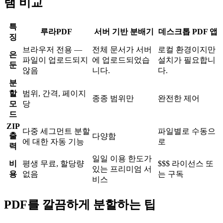
램 비교
특
루라PDF
서버 기반 분배기
데스크톱 PDF 앱
징
브라우저 전용 —
전체 문서가 서버
로컬 환경이지만
은
파일이 업로드되지
에 업로드되었습
설치가 필요합니
둔
않음
니다.
다.
분
할
범위, 간격, 페이지
종종 범위만
완전한 제어
모
당
드
ZIP
다중 세그먼트 분할
파일별로 수동으
출
다양함
에 대한 자동 기능
로
력
일일 이용 한도가
비
평생 무료, 할당량
$$$ 라이선스 또
있는 프리미엄 서
용
없음
는 구독
비스
PDF를 깔끔하게 분할하는 팁