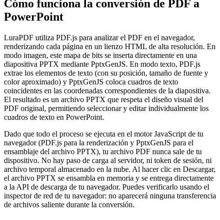
Cómo funciona la conversión de PDF a
PowerPoint
LuraPDF utiliza PDF.js para analizar el PDF en el navegador,
renderizando cada página en un lienzo HTML de alta resolución. En
modo imagen, este mapa de bits se inserta directamente en una
diapositiva PPTX mediante PptxGenJS. En modo texto, PDF.js
extrae los elementos de texto (con su posición, tamaño de fuente y
color aproximado) y PptxGenJS coloca cuadros de texto
coincidentes en las coordenadas correspondientes de la diapositiva.
El resultado es un archivo PPTX que respeta el diseño visual del
PDF original, permitiendo seleccionar y editar individualmente los
cuadros de texto en PowerPoint.
Dado que todo el proceso se ejecuta en el motor JavaScript de tu
navegador (PDF.js para la renderización y PptxGenJS para el
ensamblaje del archivo PPTX), tu archivo PDF nunca sale de tu
dispositivo. No hay paso de carga al servidor, ni token de sesión, ni
archivo temporal almacenado en la nube. Al hacer clic en Descargar,
el archivo PPTX se ensambla en memoria y se entrega directamente
a la API de descarga de tu navegador. Puedes verificarlo usando el
inspector de red de tu navegador: no aparecerá ninguna transferencia
de archivos saliente durante la conversión.