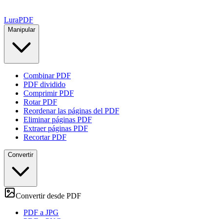
Lura
PDF
Manipular
Combinar PDF
PDF dividido
Comprimir PDF
Rotar PDF
Reordenar las páginas del PDF
Eliminar páginas PDF
Extraer páginas PDF
Recortar PDF
Convertir
Convertir desde PDF
PDF a JPG