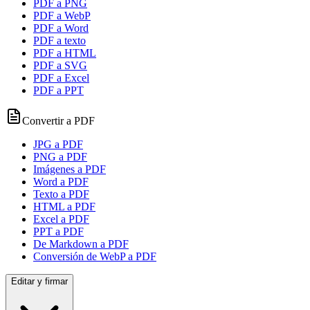
PDF a PNG
PDF a WebP
PDF a Word
PDF a texto
PDF a HTML
PDF a SVG
PDF a Excel
PDF a PPT
Convertir a PDF
JPG a PDF
PNG a PDF
Imágenes a PDF
Word a PDF
Texto a PDF
HTML a PDF
Excel a PDF
PPT a PDF
De Markdown a PDF
Conversión de WebP a PDF
Editar y firmar