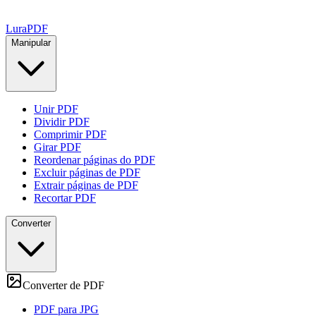
Lura
PDF
Manipular
Unir PDF
Dividir PDF
Comprimir PDF
Girar PDF
Reordenar páginas do PDF
Excluir páginas de PDF
Extrair páginas de PDF
Recortar PDF
Converter
Converter de PDF
PDF para JPG